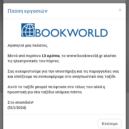
×
Παύση εργασιών
Αναζήτηση
Αγαπητοί μας πελάτες,
Αποτελέσματα αναζήτησης
Μετά από περίπου
13 χρόνια
, το www.bookworld.gr κλείνει
τις ηλεκτρονικές του πόρτες.
Αποτελέσματα αναζήτησης για:
Σας ευχαριστούμε για την υποστήριξη και τις παραγγελίες σας
Συγγραφέας: Abzulazziz (1 βιβλία)
και ελπίζουμε να συνεισφέραμε στο αναγνωστικό σας ταξίδι.
Ταξινόμηση ανά:
Αυτό το ταξίδι μπορεί να έφτασε στο τέλος του αλλά η
προοπτική για νέα ταξίδια υπάρχει πάντα.
Στο επανιδείν!
Ποιήματα από το Γκουαντάναμο
(31/1/2024)
Συλλογικό έργο
Πύλη
Κλείσιμο
€10,15