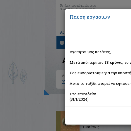
Το ηλεκτρονικό κατάστημα
βιβλίων που αναζητούσατε!
Παύση εργασιών
|
|
|
Αρχική
Το καλάθι μου
Εγγραφή
Σύνδ
Αναζήτηση
Αγαπητοί μας πελάτες,
Αποτελέσματα ανα
Μετά από περίπου
13 χρόνια
, το
Σας ευχαριστούμε για την υποστή
Αποτελέσματα αναζήτησης για:
Συγγραφέας: Cathcart Thomas
Αυτό το ταξίδι μπορεί να έφτασε 
Στο επανιδείν!
(31/1/2024)
Ο Πλάτων και ο Πλατύπους
μπαίνουν σε ένα μπαρ...
Cathcart Thomas
Πλατύπους