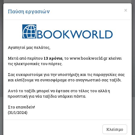
×
Παύση εργασιών
Αναζήτηση
Αγαπητοί μας πελάτες,
Αποτελέσματα αναζήτησης
Μετά από περίπου
13 χρόνια
, το www.bookworld.gr κλείνει
τις ηλεκτρονικές του πόρτες.
Αποτελέσματα αναζήτησης για:
Σας ευχαριστούμε για την υποστήριξη και τις παραγγελίες σας
Συγγραφέας: Σαββανής Στάθης (1 βιβλία)
και ελπίζουμε να συνεισφέραμε στο αναγνωστικό σας ταξίδι.
Ταξινόμηση ανά:
Αυτό το ταξίδι μπορεί να έφτασε στο τέλος του αλλά η
προοπτική για νέα ταξίδια υπάρχει πάντα.
Στο επανιδείν!
Όταν σωπαίνουν τα κύματα
(31/1/2024)
Σαββανής Στάθης
Εντός
Κλείσιμο
€20,00