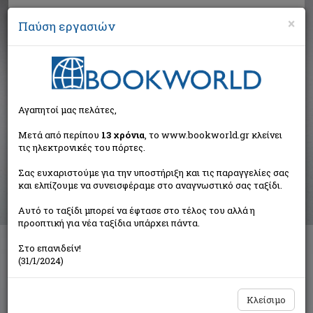
×
Παύση εργασιών
Αναζήτηση
Αγαπητοί μας πελάτες,
Αποτελέσματα αναζήτησης
Μετά από περίπου
13 χρόνια
, το www.bookworld.gr κλείνει
τις ηλεκτρονικές του πόρτες.
Αποτελέσματα αναζήτησης για:
Σας ευχαριστούμε για την υποστήριξη και τις παραγγελίες σας
Συγγραφέας: Θηραίος Ελευθέριος (1 βιβλία)
και ελπίζουμε να συνεισφέραμε στο αναγνωστικό σας ταξίδι.
Ταξινόμηση ανά:
Αυτό το ταξίδι μπορεί να έφτασε στο τέλος του αλλά η
προοπτική για νέα ταξίδια υπάρχει πάντα.
Στο επανιδείν!
Γυναίκα και υγεία
(31/1/2024)
Συλλογικό έργο
Εκδόσεις Παπαζήση
Κλείσιμο
€29,68