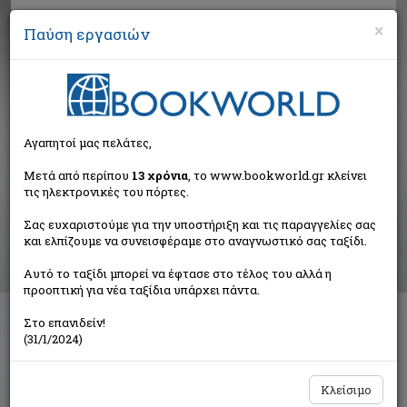
×
Παύση εργασιών
Αναζήτηση
Αγαπητοί μας πελάτες,
Αποτελέσματα αναζήτησης
Μετά από περίπου
13 χρόνια
, το www.bookworld.gr κλείνει
τις ηλεκτρονικές του πόρτες.
Αποτελέσματα αναζήτησης για:
Σας ευχαριστούμε για την υποστήριξη και τις παραγγελίες σας
Συγγραφέας: Μανούσος Ορέστης (1 βιβλία)
και ελπίζουμε να συνεισφέραμε στο αναγνωστικό σας ταξίδι.
Ταξινόμηση ανά:
Αυτό το ταξίδι μπορεί να έφτασε στο τέλος του αλλά η
προοπτική για νέα ταξίδια υπάρχει πάντα.
Στο επανιδείν!
1453
(31/1/2024)
Μανούσος Ορέστης
Anubis
Κλείσιμο
€24,90