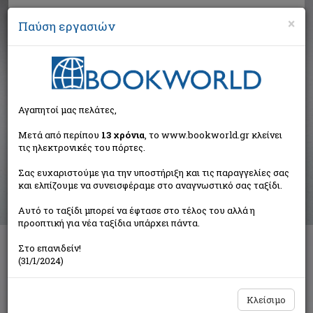
×
Παύση εργασιών
Αναζήτηση
Αγαπητοί μας πελάτες,
Αποτελέσματα αναζήτησης
Μετά από περίπου
13 χρόνια
, το www.bookworld.gr κλείνει
τις ηλεκτρονικές του πόρτες.
Αποτελέσματα αναζήτησης για:
Σας ευχαριστούμε για την υποστήριξη και τις παραγγελίες σας
Συγγραφέας: Fellini Federico (5 βιβλία)
και ελπίζουμε να συνεισφέραμε στο αναγνωστικό σας ταξίδι.
Ταξινόμηση ανά:
Αυτό το ταξίδι μπορεί να έφτασε στο τέλος του αλλά η
προοπτική για νέα ταξίδια υπάρχει πάντα.
Στο επανιδείν!
Όνειρα και εμμονές: τα σχέδια του Federico Fellini
(31/1/2024)
Συλλογικό έργο
Ίδρυμα Εικαστικών Τεχνών και Μουσικής Β. & Μ.
Θεοχαράκη
Κλείσιμο
€30,00