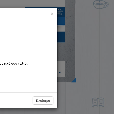
×
είναι άδειο
τηγορίες βιβλίων
στικό σας ταξίδι.
ση ανά:
Κλείσιμο