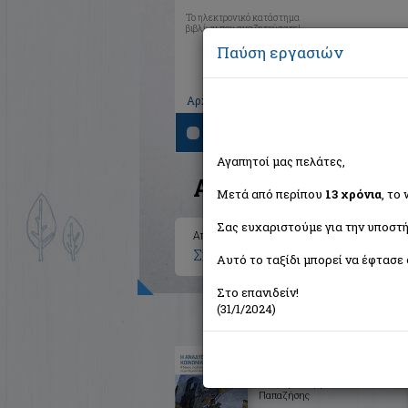
Το ηλεκτρονικό κατάστημα
βιβλίων που αναζητούσατε!
Παύση εργασιών
|
|
|
Αρχική
Το καλάθι μου
Εγγραφή
Σύνδ
Αναζήτηση
Αγαπητοί μας πελάτες,
Αποτελέσματα ανα
Μετά από περίπου
13 χρόνια
, το
Σας ευχαριστούμε για την υποστή
Αποτελέσματα αναζήτησης για:
Συγγραφέας: Corman Marie (1
Αυτό το ταξίδι μπορεί να έφτασε 
Στο επανιδείν!
(31/1/2024)
Η ανάδυση της κοινωνικής
οικονομίας
Συλλογικό έργο
Παπαζήσης