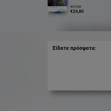
€27,56
€24,80
Είδατε πρόσφατα: