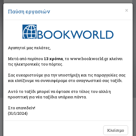
×
Παύση εργασιών
Αναζήτηση
Αγαπητοί μας πελάτες,
Αποτελέσματα αναζήτησης
Μετά από περίπου
13 χρόνια
, το www.bookworld.gr κλείνει
τις ηλεκτρονικές του πόρτες.
Αποτελέσματα αναζήτησης για:
Σας ευχαριστούμε για την υποστήριξη και τις παραγγελίες σας
Συγγραφέας: Defourny Jacques (1 βιβλία)
και ελπίζουμε να συνεισφέραμε στο αναγνωστικό σας ταξίδι.
Ταξινόμηση ανά:
Αυτό το ταξίδι μπορεί να έφτασε στο τέλος του αλλά η
προοπτική για νέα ταξίδια υπάρχει πάντα.
Στο επανιδείν!
Η ανάδυση της κοινωνικής οικονομίας
(31/1/2024)
Συλλογικό έργο
Παπαζήσης
Κλείσιμο
€27,56