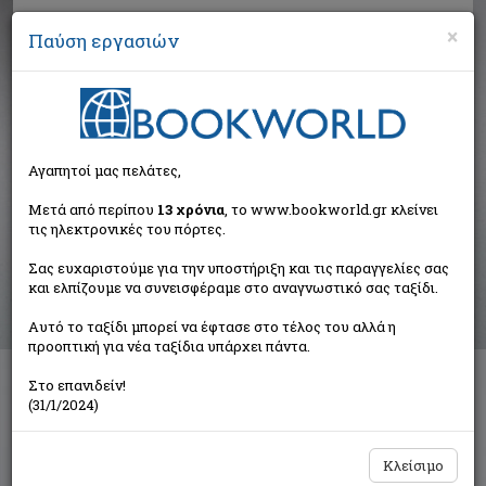
×
Παύση εργασιών
Αναζήτηση
Αγαπητοί μας πελάτες,
Αποτελέσματα αναζήτησης
Μετά από περίπου
13 χρόνια
, το www.bookworld.gr κλείνει
τις ηλεκτρονικές του πόρτες.
Αποτελέσματα αναζήτησης για:
Σας ευχαριστούμε για την υποστήριξη και τις παραγγελίες σας
Συγγραφέας: Μπιρλιράκης Βασίλης (1 βιβλία)
και ελπίζουμε να συνεισφέραμε στο αναγνωστικό σας ταξίδι.
Ταξινόμηση ανά:
Αυτό το ταξίδι μπορεί να έφτασε στο τέλος του αλλά η
προοπτική για νέα ταξίδια υπάρχει πάντα.
Στο επανιδείν!
Η ανάδυση της κοινωνικής οικονομίας
(31/1/2024)
Συλλογικό έργο
Παπαζήσης
Κλείσιμο
€27,56