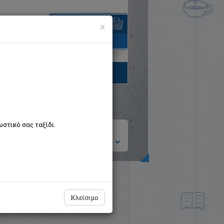
×
είναι άδειο
τηγορίες βιβλίων
στικό σας ταξίδι.
ση ανά:
Κλείσιμο