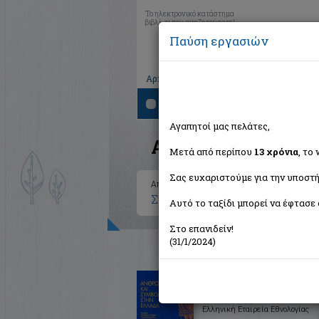
Το ηλεκτρονικό κατάστημα
βιβλίων που αναζητούσατε!
Παύση εργασιών
|
|
|
Αρχική
Το καλάθι μου
Εγγραφή
Σύνδ
Αναζήτηση
Αγαπητοί μας πελάτες,
Αποτελέσματα ανα
Μετά από περίπου
13 χρόνια
, το
Σας ευχαριστούμε για την υποστή
Αποτελέσματα αναζήτησης για:
Συγγραφέας: Βουρνέλης Λεωνί
Αυτό το ταξίδι μπορεί να έφτασε 
Στο επανιδείν!
(31/1/2024)
Ανθρωπολογία και συμβολι
στην Ελλάδα
Συλλογικό έργο
Ελληνική Εταιρεία Εθνολογίας