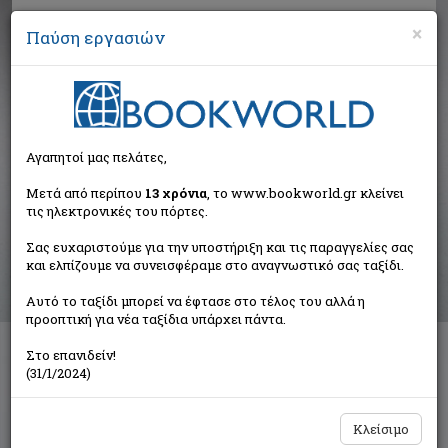
×
Παύση εργασιών
Αναζήτηση
Αγαπητοί μας πελάτες,
Αποτελέσματα αναζήτησης
Μετά από περίπου
13 χρόνια
, το www.bookworld.gr κλείνει
τις ηλεκτρονικές του πόρτες.
Αποτελέσματα αναζήτησης για:
Σας ευχαριστούμε για την υποστήριξη και τις παραγγελίες σας
Συγγραφέας: Καραχάλιος Χάρης (1 βιβλία)
και ελπίζουμε να συνεισφέραμε στο αναγνωστικό σας ταξίδι.
Ταξινόμηση ανά:
Αυτό το ταξίδι μπορεί να έφτασε στο τέλος του αλλά η
προοπτική για νέα ταξίδια υπάρχει πάντα.
Στο επανιδείν!
Σε ξένο τόπο
(31/1/2024)
Συλλογικό έργο
Αιγόκερως
Κλείσιμο
€12,72