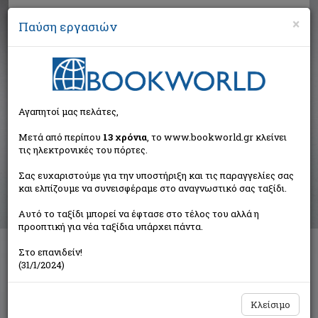
×
Παύση εργασιών
Αναζήτηση
Αγαπητοί μας πελάτες,
Αποτελέσματα αναζήτησης
Μετά από περίπου
13 χρόνια
, το www.bookworld.gr κλείνει
τις ηλεκτρονικές του πόρτες.
Αποτελέσματα αναζήτησης για:
Σας ευχαριστούμε για την υποστήριξη και τις παραγγελίες σας
Συγγραφέας: Moody Kim (1 βιβλία)
και ελπίζουμε να συνεισφέραμε στο αναγνωστικό σας ταξίδι.
Ταξινόμηση ανά:
Αυτό το ταξίδι μπορεί να έφτασε στο τέλος του αλλά η
προοπτική για νέα ταξίδια υπάρχει πάντα.
Στο επανιδείν!
Socialist Register 2008
(31/1/2024)
Συλλογικό έργο
Σαββάλας
Κλείσιμο