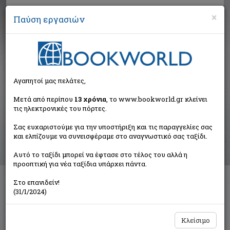
×
Παύση εργασιών
Αναζήτηση
Αγαπητοί μας πελάτες,
Αποτελέσματα αναζήτησης
Μετά από περίπου
13 χρόνια
, το www.bookworld.gr κλείνει
τις ηλεκτρονικές του πόρτες.
Αποτελέσματα αναζήτησης για:
Σας ευχαριστούμε για την υποστήριξη και τις παραγγελίες σας
Συγγραφέας: Alnasser Sabah (1 βιβλία)
και ελπίζουμε να συνεισφέραμε στο αναγνωστικό σας ταξίδι.
Ταξινόμηση ανά:
Αυτό το ταξίδι μπορεί να έφτασε στο τέλος του αλλά η
προοπτική για νέα ταξίδια υπάρχει πάντα.
Στο επανιδείν!
Socialist Register 2008
(31/1/2024)
Συλλογικό έργο
Σαββάλας
Κλείσιμο