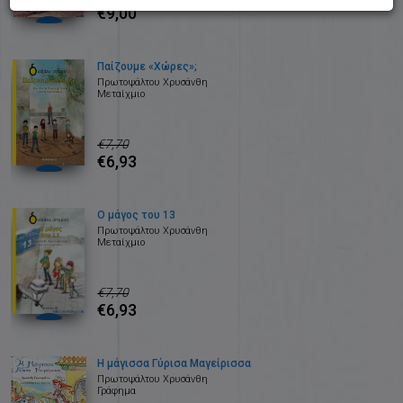
€9,00
Παίζουμε «Χώρες»;
Πρωτοψάλτου Χρυσάνθη
Μεταίχμιο
€7,70
€6,93
Ο μάγος του 13
Πρωτοψάλτου Χρυσάνθη
Μεταίχμιο
€7,70
€6,93
Η μάγισσα Γύρισα Μαγείρισσα
Πρωτοψάλτου Χρυσάνθη
Γράφημα