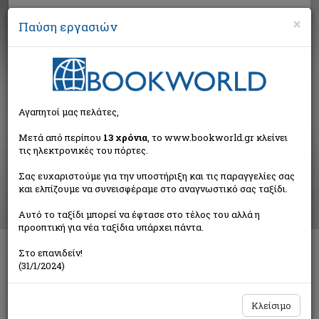
×
Παύση εργασιών
Αναζήτηση
Αγαπητοί μας πελάτες,
Αποτελέσματα αναζήτησης
Μετά από περίπου
13 χρόνια
, το www.bookworld.gr κλείνει
τις ηλεκτρονικές του πόρτες.
Αποτελέσματα αναζήτησης για:
Σας ευχαριστούμε για την υποστήριξη και τις παραγγελίες σας
Συγγραφέας: Πρωτοψάλτου Χρυσάνθη (8 βιβλία)
και ελπίζουμε να συνεισφέραμε στο αναγνωστικό σας ταξίδι.
Ταξινόμηση ανά:
Αυτό το ταξίδι μπορεί να έφτασε στο τέλος του αλλά η
προοπτική για νέα ταξίδια υπάρχει πάντα.
Στο επανιδείν!
Οι μπρούτζινοι κύβοι
(31/1/2024)
Πρωτοψάλτου Χρυσάνθη
Ελκυστής
Κλείσιμο
€10,00