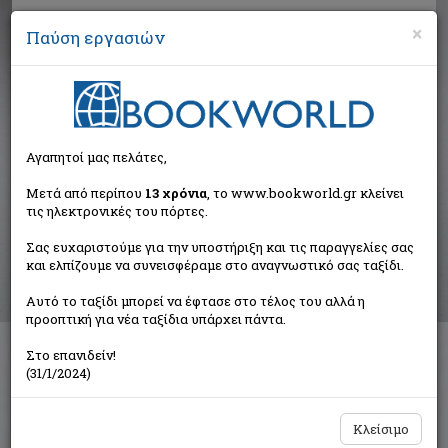
×
Παύση εργασιών
Αναζήτηση
Αγαπητοί μας πελάτες,
Αποτελέσματα αναζήτησης
Μετά από περίπου
13 χρόνια
, το www.bookworld.gr κλείνει
τις ηλεκτρονικές του πόρτες.
Αποτελέσματα αναζήτησης για:
Σας ευχαριστούμε για την υποστήριξη και τις παραγγελίες σας
Συγγραφέας: Κυριακάκη Μαριάννα (4 βιβλία)
και ελπίζουμε να συνεισφέραμε στο αναγνωστικό σας ταξίδι.
Ταξινόμηση ανά:
Αυτό το ταξίδι μπορεί να έφτασε στο τέλος του αλλά η
προοπτική για νέα ταξίδια υπάρχει πάντα.
Στο επανιδείν!
Πέρα απ' το φως των αστεριών
(31/1/2024)
Κυριακάκη Μαριάννα
Αρχιπέλαγος
Κλείσιμο