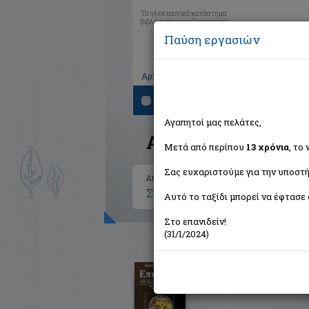
Το ηλεκτρονικό κατάστημα
βιβλίων που αναζητούσατε!
Παύση εργασιών
|
|
|
Αρχική
Το καλάθι μου
Εγγραφή
Σύνδ
Αναζήτηση
Αγαπητοί μας πελάτες,
Αποτελέσματα ανα
Μετά από περίπου
13 χρόνια
, το
Σας ευχαριστούμε για την υποστή
Αποτελέσματα αναζήτησης για:
Συγγραφέας: Porter Roger J. (
Αυτό το ταξίδι μπορεί να έφτασε 
Στο επανιδείν!
(31/1/2024)
Επιληψία
Theodore William H.
Αρχιπέλαγος