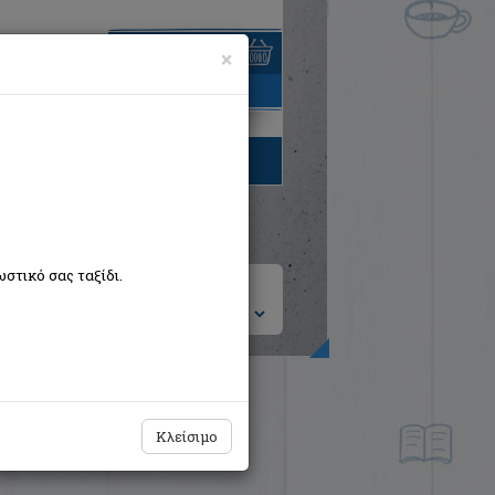
×
είναι άδειο
τηγορίες βιβλίων
στικό σας ταξίδι.
ση ανά:
Κλείσιμο