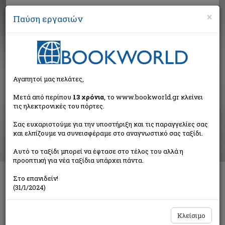
×
Παύση εργασιών
Αναζήτηση
Αγαπητοί μας πελάτες,
Αποτελέσματα αναζήτησης
Μετά από περίπου
13 χρόνια
, το www.bookworld.gr κλείνει
τις ηλεκτρονικές του πόρτες.
Αποτελέσματα αναζήτησης για:
Σας ευχαριστούμε για την υποστήριξη και τις παραγγελίες σας
Συγγραφέας: Κοκκίνης Σπύρος (3 βιβλία)
και ελπίζουμε να συνεισφέραμε στο αναγνωστικό σας ταξίδι.
Ταξινόμηση ανά:
Αυτό το ταξίδι μπορεί να έφτασε στο τέλος του αλλά η
προοπτική για νέα ταξίδια υπάρχει πάντα.
Στο επανιδείν!
Τα μοναστήρια της Ελλάδος
(31/1/2024)
Κοκκίνης Σπύρος
Βιβλιοπωλείον της Εστίας
Κλείσιμο
€16,33