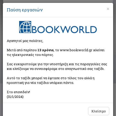
×
Παύση εργασιών
Αναζήτηση
Αγαπητοί μας πελάτες,
Αποτελέσματα αναζήτησης
Μετά από περίπου
13 χρόνια
, το www.bookworld.gr κλείνει
τις ηλεκτρονικές του πόρτες.
Αποτελέσματα αναζήτησης για:
Σας ευχαριστούμε για την υποστήριξη και τις παραγγελίες σας
Συγγραφέας: Χανδρινός Γεώργιος Θ. (1 βιβλία)
και ελπίζουμε να συνεισφέραμε στο αναγνωστικό σας ταξίδι.
Ταξινόμηση ανά:
Αυτό το ταξίδι μπορεί να έφτασε στο τέλος του αλλά η
προοπτική για νέα ταξίδια υπάρχει πάντα.
Στο επανιδείν!
Ελληνοαγγλικόν λεξικόν νομικών όρων
(31/1/2024)
Χανδρινός Γεώργιος Θ.
Σάκκουλας Αντ. Ν.
Κλείσιμο