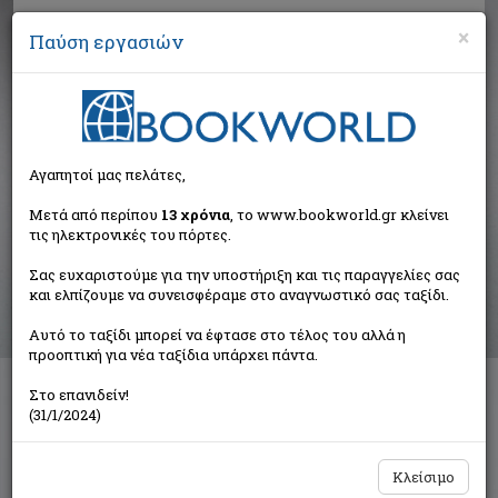
×
Παύση εργασιών
Αναζήτηση
Αγαπητοί μας πελάτες,
Αποτελέσματα αναζήτησης
Μετά από περίπου
13 χρόνια
, το www.bookworld.gr κλείνει
τις ηλεκτρονικές του πόρτες.
Αποτελέσματα αναζήτησης για:
Σας ευχαριστούμε για την υποστήριξη και τις παραγγελίες σας
Συγγραφέας: Chapman Robin (1 βιβλία)
και ελπίζουμε να συνεισφέραμε στο αναγνωστικό σας ταξίδι.
Ταξινόμηση ανά:
Αυτό το ταξίδι μπορεί να έφτασε στο τέλος του αλλά η
προοπτική για νέα ταξίδια υπάρχει πάντα.
Στο επανιδείν!
Το μυστικό του κόσμου
(31/1/2024)
Chapman Robin
Εκδοτικός Οίκος Α. Α. Λιβάνη
Κλείσιμο