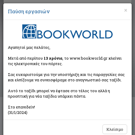
×
Παύση εργασιών
Αναζήτηση
Αγαπητοί μας πελάτες,
Αποτελέσματα αναζήτησης
Μετά από περίπου
13 χρόνια
, το www.bookworld.gr κλείνει
τις ηλεκτρονικές του πόρτες.
Αποτελέσματα αναζήτησης για:
Σας ευχαριστούμε για την υποστήριξη και τις παραγγελίες σας
Συγγραφέας: Μαυροπούλου Γκέλλυ (1 βιβλία)
και ελπίζουμε να συνεισφέραμε στο αναγνωστικό σας ταξίδι.
Ταξινόμηση ανά:
Αυτό το ταξίδι μπορεί να έφτασε στο τέλος του αλλά η
προοπτική για νέα ταξίδια υπάρχει πάντα.
Στο επανιδείν!
Όσα δεν είπαμε τότε
(31/1/2024)
Μαυροπούλου Γκέλλυ
Σμπίλιας
Κλείσιμο
€10,37