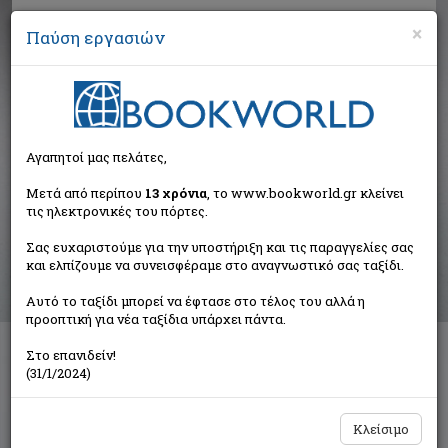
×
Παύση εργασιών
Αναζήτηση
Αγαπητοί μας πελάτες,
Αποτελέσματα αναζήτησης
Μετά από περίπου
13 χρόνια
, το www.bookworld.gr κλείνει
τις ηλεκτρονικές του πόρτες.
Αποτελέσματα αναζήτησης για:
Σας ευχαριστούμε για την υποστήριξη και τις παραγγελίες σας
Συγγραφέας: Scalfari Eugenio (1 βιβλία)
και ελπίζουμε να συνεισφέραμε στο αναγνωστικό σας ταξίδι.
Ταξινόμηση ανά:
Αυτό το ταξίδι μπορεί να έφτασε στο τέλος του αλλά η
προοπτική για νέα ταξίδια υπάρχει πάντα.
Στο επανιδείν!
Ο λαβύρινθος
(31/1/2024)
Scalfari Eugenio
Εκδοτικός Οίκος Α. Α. Λιβάνη
Κλείσιμο