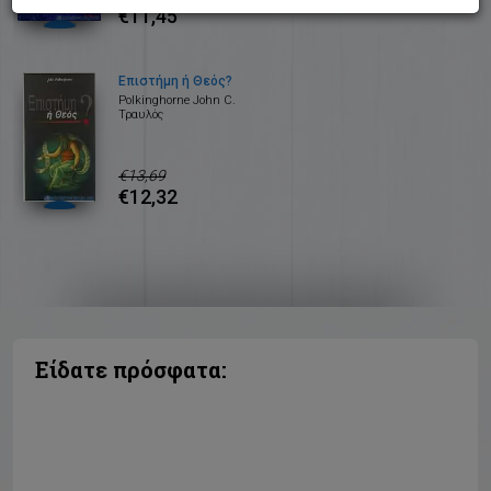
€11,45
Επιστήμη ή Θεός?
Polkinghorne John C.
Τραυλός
€13,69
€12,32
Είδατε πρόσφατα: