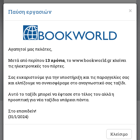
×
Παύση εργασιών
Αναζήτηση
Αγαπητοί μας πελάτες,
Αποτελέσματα αναζήτησης
Μετά από περίπου
13 χρόνια
, το www.bookworld.gr κλείνει
τις ηλεκτρονικές του πόρτες.
Αποτελέσματα αναζήτησης για:
Σας ευχαριστούμε για την υποστήριξη και τις παραγγελίες σας
Συγγραφέας: Polkinghorne J. C. (2 βιβλία)
και ελπίζουμε να συνεισφέραμε στο αναγνωστικό σας ταξίδι.
Ταξινόμηση ανά:
Αυτό το ταξίδι μπορεί να έφτασε στο τέλος του αλλά η
προοπτική για νέα ταξίδια υπάρχει πάντα.
Στο επανιδείν!
Ο κβαντικός κόσμος
(31/1/2024)
Polkinghorne J. C.
Σύναλμα
Κλείσιμο
€12,72