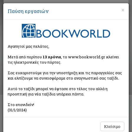
×
Παύση εργασιών
Αναζήτηση
Αγαπητοί μας πελάτες,
Αποτελέσματα αναζήτησης
Μετά από περίπου
13 χρόνια
, το www.bookworld.gr κλείνει
τις ηλεκτρονικές του πόρτες.
Αποτελέσματα αναζήτησης για:
Σας ευχαριστούμε για την υποστήριξη και τις παραγγελίες σας
Συγγραφέας: Mawson Robert (1 βιβλία)
και ελπίζουμε να συνεισφέραμε στο αναγνωστικό σας ταξίδι.
Ταξινόμηση ανά:
Αυτό το ταξίδι μπορεί να έφτασε στο τέλος του αλλά η
προοπτική για νέα ταξίδια υπάρχει πάντα.
Στο επανιδείν!
Το παιδί-Λάζαρος
(31/1/2024)
Mawson Robert
Ψυχογιός
Κλείσιμο