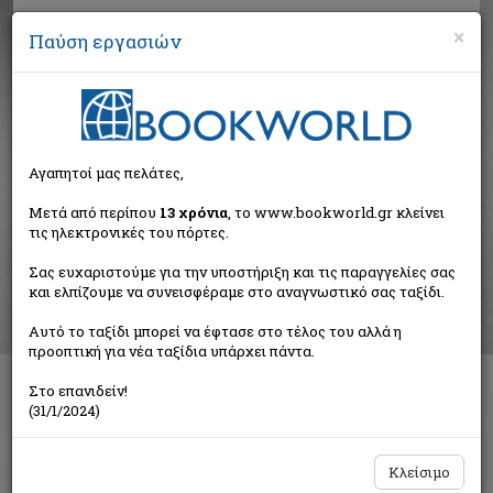
×
Παύση εργασιών
Αναζήτηση
Αγαπητοί μας πελάτες,
Αποτελέσματα αναζήτησης
Μετά από περίπου
13 χρόνια
, το www.bookworld.gr κλείνει
τις ηλεκτρονικές του πόρτες.
Αποτελέσματα αναζήτησης για:
Σας ευχαριστούμε για την υποστήριξη και τις παραγγελίες σας
Συγγραφέας: Φυσσούν Τέτα (2 βιβλία)
και ελπίζουμε να συνεισφέραμε στο αναγνωστικό σας ταξίδι.
Ταξινόμηση ανά:
Αυτό το ταξίδι μπορεί να έφτασε στο τέλος του αλλά η
προοπτική για νέα ταξίδια υπάρχει πάντα.
Στο επανιδείν!
Αγιουρβέδα
(31/1/2024)
Φυσσούν Τέτα
Δίδυμοι
Κλείσιμο