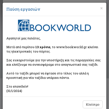
×
Παύση εργασιών
Αναζήτηση
Αγαπητοί μας πελάτες,
Αποτελέσματα αναζήτησης
Μετά από περίπου
13 χρόνια
, το www.bookworld.gr κλείνει
τις ηλεκτρονικές του πόρτες.
Αποτελέσματα αναζήτησης για:
Σας ευχαριστούμε για την υποστήριξη και τις παραγγελίες σας
Συγγραφέας: Ψιμούλη Χρυσούλα Δ. (4 βιβλία)
και ελπίζουμε να συνεισφέραμε στο αναγνωστικό σας ταξίδι.
Ταξινόμηση ανά:
Αυτό το ταξίδι μπορεί να έφτασε στο τέλος του αλλά η
προοπτική για νέα ταξίδια υπάρχει πάντα.
Στο επανιδείν!
Τον Απρίλη χωρίς στέφανα
(31/1/2024)
Ψιμούλη Χρυσούλα Δ.
Αλεξάνδρεια
Κλείσιμο
€14,84