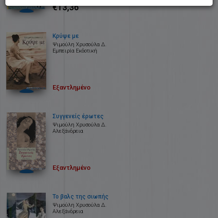
€13,36
Κρύψε με
Ψιμούλη Χρυσούλα Δ.
Εμπειρία Εκδοτική
Εξαντλημένο
Συγγενείς έρωτες
Ψιμούλη Χρυσούλα Δ.
Αλεξάνδρεια
Εξαντλημένο
Το βαλς της σιωπής
Ψιμούλη Χρυσούλα Δ.
Αλεξάνδρεια