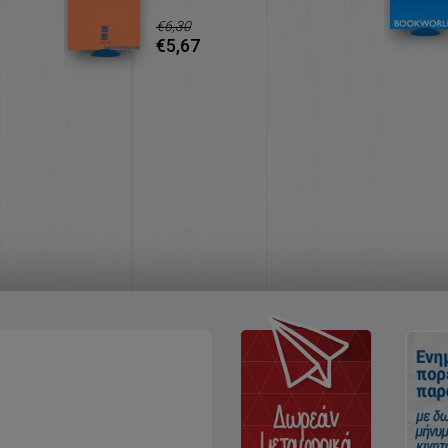
€6,30
€5,67