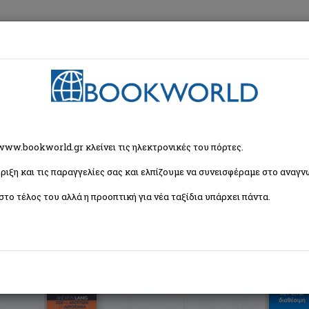
εση
Κα
ζήτησης
 www.bookworld.gr κλείνει τις ηλεκτρονικές του πόρτες.
ριξη και τις παραγγελίες σας και ελπίζουμε να συνεισφέραμε στο αναγνω
Ταξινόμη
βιβλία)
στο τέλος του αλλά η προοπτική για νέα ταξίδια υπάρχει πάντα.
Πως να αποτύχετε στη λογοτεχνία
Lang Andrew
Ανατολικός