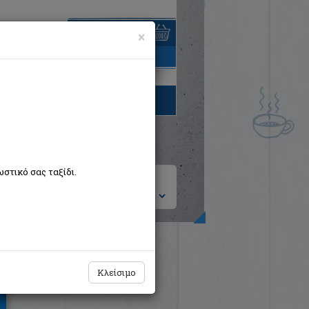
×
είναι άδειο
τηγορίες βιβλίων
στικό σας ταξίδι.
ση ανά:
Οι περιπέτειες του Οδυσσέα
Κλείσιμο
Lang Andrew
Απόπειρα