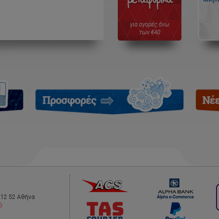
112 52 Αθήνα
ό