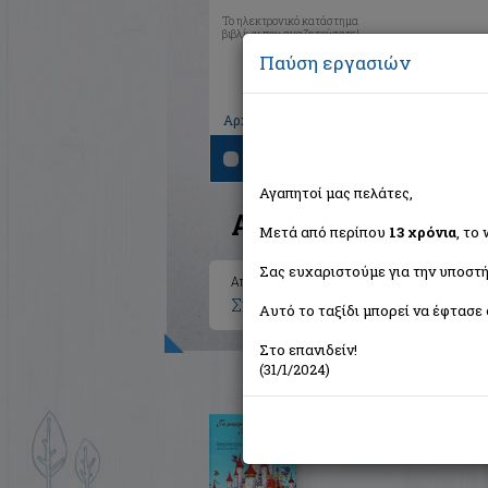
Το ηλεκτρονικό κατάστημα
βιβλίων που αναζητούσατε!
Παύση εργασιών
|
|
|
Αρχική
Το καλάθι μου
Εγγραφή
Σύνδ
Αναζήτηση
Αγαπητοί μας πελάτες,
Αποτελέσματα ανα
Μετά από περίπου
13 χρόνια
, το
Σας ευχαριστούμε για την υποστή
Αποτελέσματα αναζήτησης για:
Συγγραφέας: Lang Andrew (4 
Αυτό το ταξίδι μπορεί να έφτασε 
Στο επανιδείν!
(31/1/2024)
Το μαγεμένο κάστρο
Lang Andrew
Εκδόσεις του Αυγούστου