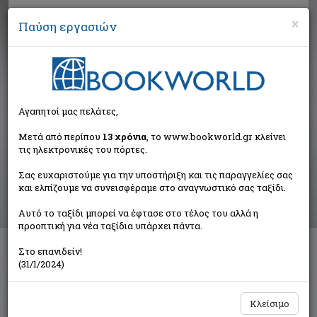
×
Παύση εργασιών
Αναζήτηση
Αγαπητοί μας πελάτες,
Αποτελέσματα αναζήτησης
Μετά από περίπου
13 χρόνια
, το www.bookworld.gr κλείνει
τις ηλεκτρονικές του πόρτες.
Αποτελέσματα αναζήτησης για:
Σας ευχαριστούμε για την υποστήριξη και τις παραγγελίες σας
Συγγραφέας: Αρναούτογλου Βασίλης (4 βιβλία)
και ελπίζουμε να συνεισφέραμε στο αναγνωστικό σας ταξίδι.
Ταξινόμηση ανά:
Αυτό το ταξίδι μπορεί να έφτασε στο τέλος του αλλά η
προοπτική για νέα ταξίδια υπάρχει πάντα.
Στο επανιδείν!
Flamen Pugnax
(31/1/2024)
Αρναούτογλου Βασίλης
Dreamlab Ε.Π.Ε.
Κλείσιμο