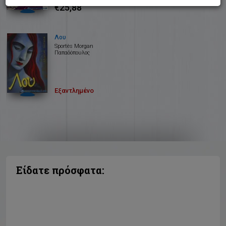
€25,88
Λου
Sportès Morgan
Παπαδόπουλος
Εξαντλημένο
Είδατε πρόσφατα: