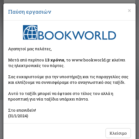
×
Παύση εργασιών
Αναζήτηση
Αγαπητοί μας πελάτες,
Αποτελέσματα αναζήτησης
Μετά από περίπου
13 χρόνια
, το www.bookworld.gr κλείνει
τις ηλεκτρονικές του πόρτες.
Αποτελέσματα αναζήτησης για:
Σας ευχαριστούμε για την υποστήριξη και τις παραγγελίες σας
Συγγραφέας: Sportès Morgan (2 βιβλία)
και ελπίζουμε να συνεισφέραμε στο αναγνωστικό σας ταξίδι.
Ταξινόμηση ανά:
Αυτό το ταξίδι μπορεί να έφτασε στο τέλος του αλλά η
προοπτική για νέα ταξίδια υπάρχει πάντα.
Στο επανιδείν!
Όλα, τώρα
(31/1/2024)
Sportès Morgan
Βιβλιοπωλείον της Εστίας
Κλείσιμο
€28,75