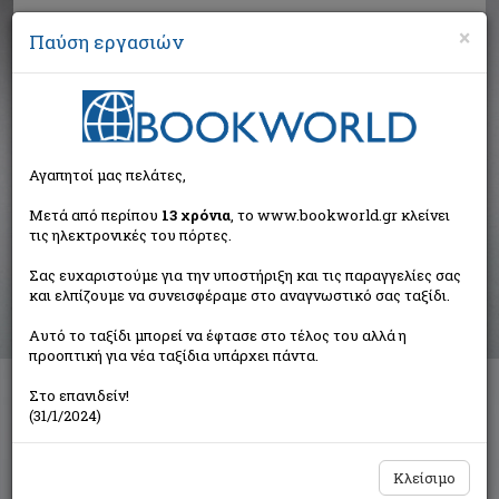
×
Παύση εργασιών
Αναζήτηση
Αγαπητοί μας πελάτες,
Αποτελέσματα αναζήτησης
Μετά από περίπου
13 χρόνια
, το www.bookworld.gr κλείνει
τις ηλεκτρονικές του πόρτες.
Αποτελέσματα αναζήτησης για:
Σας ευχαριστούμε για την υποστήριξη και τις παραγγελίες σας
Συγγραφέας: Simon Yves (1 βιβλία)
και ελπίζουμε να συνεισφέραμε στο αναγνωστικό σας ταξίδι.
Ταξινόμηση ανά:
Αυτό το ταξίδι μπορεί να έφτασε στο τέλος του αλλά η
προοπτική για νέα ταξίδια υπάρχει πάντα.
Στο επανιδείν!
Ο επόμενος έρωτας
(31/1/2024)
Simon Yves
Εκδοτικός Οίκος Α. Α. Λιβάνη
Κλείσιμο