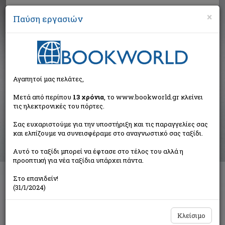
×
Παύση εργασιών
Αναζήτηση
Αγαπητοί μας πελάτες,
Αποτελέσματα αναζήτησης
Μετά από περίπου
13 χρόνια
, το www.bookworld.gr κλείνει
τις ηλεκτρονικές του πόρτες.
Αποτελέσματα αναζήτησης για:
Σας ευχαριστούμε για την υποστήριξη και τις παραγγελίες σας
Συγγραφέας: Maalouf Amin 1949- (16 βιβλία)
και ελπίζουμε να συνεισφέραμε στο αναγνωστικό σας ταξίδι.
Ταξινόμηση ανά:
Αυτό το ταξίδι μπορεί να έφτασε στο τέλος του αλλά η
προοπτική για νέα ταξίδια υπάρχει πάντα.
Στο επανιδείν!
1
2
(31/1/2024)
Κλείσιμο