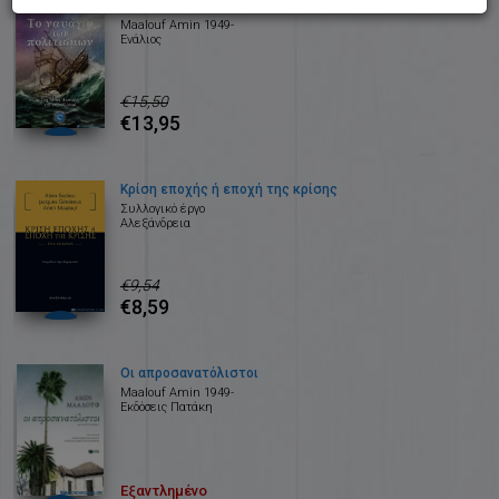
Το ναυάγιο των πολιτισμών
Maalouf Amin 1949-
Ενάλιος
€15,50
€13,95
Κρίση εποχής ή εποχή της κρίσης
Συλλογικό έργο
Αλεξάνδρεια
€9,54
€8,59
Οι απροσανατόλιστοι
Maalouf Amin 1949-
Εκδόσεις Πατάκη
Εξαντλημένο