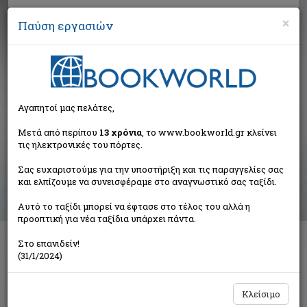
×
Παύση εργασιών
Αναζήτηση
Αγαπητοί μας πελάτες,
Αποτελέσματα αναζήτησης
Μετά από περίπου
13 χρόνια
, το www.bookworld.gr κλείνει
τις ηλεκτρονικές του πόρτες.
Αποτελέσματα αναζήτησης για:
Σας ευχαριστούμε για την υποστήριξη και τις παραγγελίες σας
Συγγραφέας: Fischer Peter (1 βιβλία)
και ελπίζουμε να συνεισφέραμε στο αναγνωστικό σας ταξίδι.
Ταξινόμηση ανά:
Αυτό το ταξίδι μπορεί να έφτασε στο τέλος του αλλά η
προοπτική για νέα ταξίδια υπάρχει πάντα.
Στο επανιδείν!
Πώς να πετύχετε στη νέα σας θέση
(31/1/2024)
Fischer Peter
Σταμούλη Α.Ε.
Κλείσιμο
€17,75