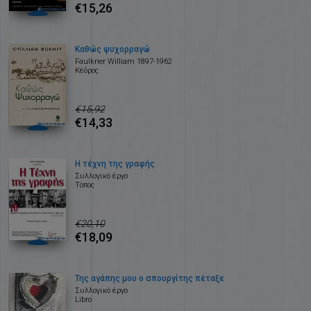
€15,26
Καθώς ψυχορραγώ
Faulkner William 1897-1962
Κέδρος
€15,92
€14,33
Η τέχνη της γραφής
Συλλογικό έργο
Τόπος
€20,10
€18,09
Της αγάπης μου ο σπουργίτης πέταξε
Συλλογικό έργο
Libro