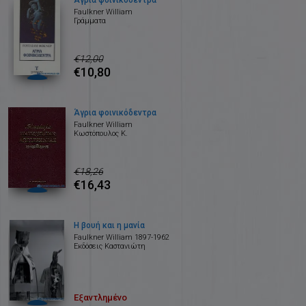
Άγρια φοινικόδεντρα
Faulkner William
Γράμματα
€12,00
€10,80
Άγρια φοινικόδεντρα
Faulkner William
Κωστόπουλος Κ.
€18,26
€16,43
Η βουή και η μανία
Faulkner William 1897-1962
Εκδόσεις Καστανιώτη
Εξαντλημένο