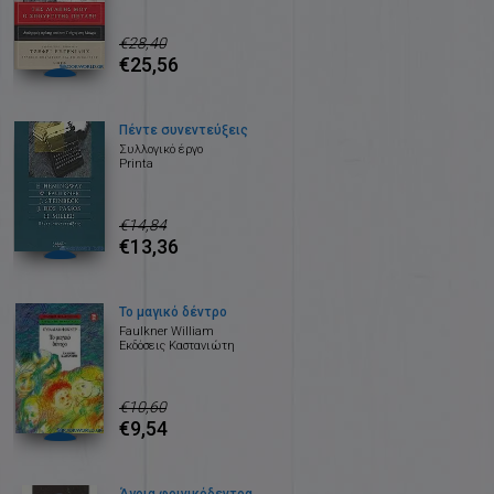
€28,40
€25,56
Πέντε συνεντεύξεις
Συλλογικό έργο
Printa
€14,84
€13,36
Το μαγικό δέντρο
Faulkner William
Εκδόσεις Καστανιώτη
€10,60
€9,54