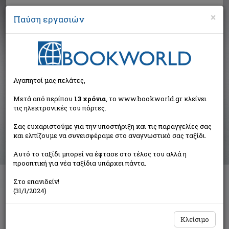
×
Παύση εργασιών
Αναζήτηση
Αγαπητοί μας πελάτες,
Αποτελέσματα αναζήτησης
Μετά από περίπου
13 χρόνια
, το www.bookworld.gr κλείνει
τις ηλεκτρονικές του πόρτες.
Αποτελέσματα αναζήτησης για:
Σας ευχαριστούμε για την υποστήριξη και τις παραγγελίες σας
Συγγραφέας: Faulkner William 1897-1962 (29
και ελπίζουμε να συνεισφέραμε στο αναγνωστικό σας ταξίδι.
βιβλία)
Ταξινόμηση ανά:
Αυτό το ταξίδι μπορεί να έφτασε στο τέλος του αλλά η
προοπτική για νέα ταξίδια υπάρχει πάντα.
Στο επανιδείν!
(31/1/2024)
1
2
Κλείσιμο