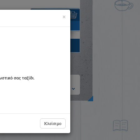
×
είναι άδειο
τηγορίες βιβλίων
στικό σας ταξίδι.
ση ανά:
Κλείσιμο