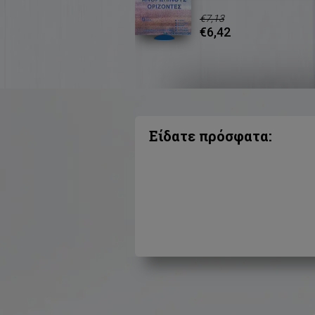
€7,13
€6,42
Είδατε πρόσφατα: