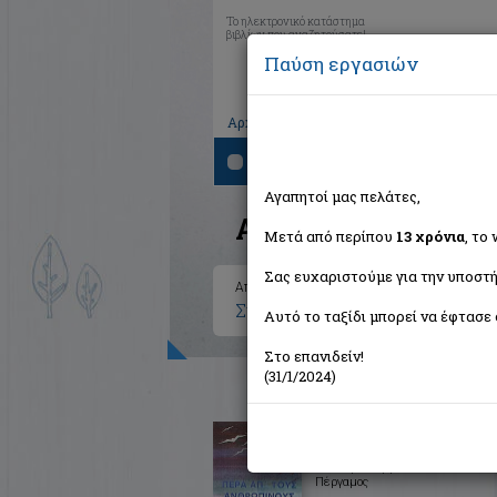
Το ηλεκτρονικό κατάστημα
βιβλίων που αναζητούσατε!
Παύση εργασιών
|
|
|
Αρχική
Το καλάθι μου
Εγγραφή
Σύνδ
Αναζήτηση
Αγαπητοί μας πελάτες,
Αποτελέσματα ανα
Μετά από περίπου
13 χρόνια
, το
Σας ευχαριστούμε για την υποστή
Αποτελέσματα αναζήτησης για:
Συγγραφέας: Aitken Hay W (1 
Αυτό το ταξίδι μπορεί να έφτασε 
Στο επανιδείν!
(31/1/2024)
Πέρα απ' τους ανθρώπινους
ορίζοντες
Συλλογικό έργο
Πέργαμος