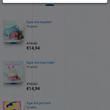
1
2
Είμαι ένα αγοράκι!
Ψυχογιός
€16,60
€14,94
Είμαι ένα κοριτσάκι!
Ψυχογιός
€16,60
€14,94
Έχω ένα μυστικό
Susaeta