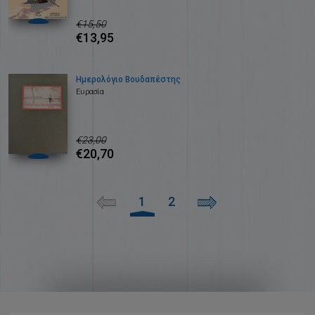
€15,50
€13,95
Ημερολόγιο Βουδαπέστης
Ευρασία
€23,00
€20,70
1
2