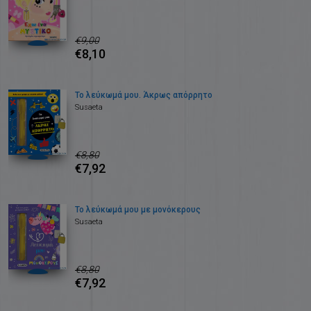
€9,00
€8,10
Το λεύκωμά μου. Άκρως απόρρητο
Susaeta
€8,80
€7,92
Το λεύκωμά μου με μονόκερους
Susaeta
€8,80
€7,92