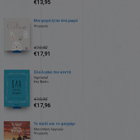
€13,95
Μια φορά ήταν ένα μωρό
Ψυχογιός
€19,90
€17,91
Έλα λιγάκι πιο κοντά
Sigmataf
Key Books
€19,95
€17,96
Το παιδί και το φεγγάρι
Μουντάκη Αργυρώ
Ψυχογιός