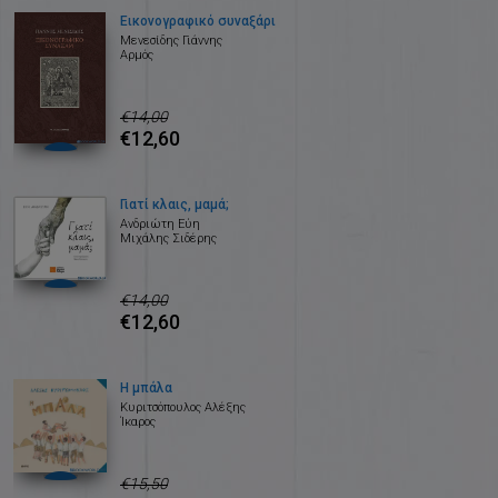
Εικονογραφικό συναξάρι
Μενεσίδης Γιάννης
Αρμός
€14,00
€12,60
Γιατί κλαις, μαμά;
Ανδριώτη Εύη
Μιχάλης Σιδέρης
€14,00
€12,60
Η μπάλα
Κυριτσόπουλος Αλέξης
Ίκαρος
€15,50