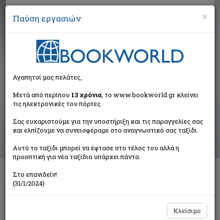
×
Παύση εργασιών
Αναζήτηση
Αγαπητοί μας πελάτες,
Βιβλία στην κατηγορία
Μετά από περίπου
13 χρόνια
, το www.bookworld.gr κλείνει
τις ηλεκτρονικές του πόρτες.
Λευκώματα
Σας ευχαριστούμε για την υποστήριξη και τις παραγγελίες σας
και ελπίζουμε να συνεισφέραμε στο αναγνωστικό σας ταξίδι.
Ταξινόμηση ανά:
Αυτό το ταξίδι μπορεί να έφτασε στο τέλος του αλλά η
προοπτική για νέα ταξίδια υπάρχει πάντα.
Στο επανιδείν!
Διαθέσιμες υποκατηγορίες
(31/1/2024)
Φωτογραφικά
Τόποι
Art
Κλείσιμο