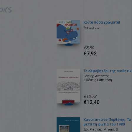
Κοίτα πόσα χρώματα!
Μεταίχμιο
€8,80
€7,92
Το αλφαβητάρι της αισθητι
Ξάνθης Αγαπητός Ι.
Εκδόσεις Παπαζήση
€13,78
€12,40
Κωνσταντίνος Παρθένης. Τα
μετά τη φωτιά του 1980
Δουλγερίδης Μιχαήλ Β.