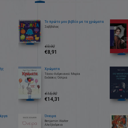
Το πρώτο μου βιβλίο με τα χρώματα
Σαββάλας
€9,90
€8,91
κής
Χρώματα
Τάνου-Ανδρειανού Μαρία
Εκδόσεις Όστρια
€15,90
€14,31
 έργα
Όνειρα
Benjamin Walter
Αλεξάνδρεια