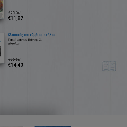
€13,30
€11,97
Κλασικές επιτύμβιες στήλες
Παπαϊωάννου Γιάννης Χ.
Δίαυλος
€16,00
€14,40