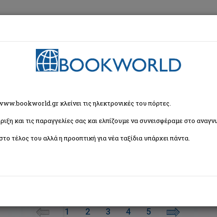
εση
Κα
ρία
 www.bookworld.gr κλείνει τις ηλεκτρονικές του πόρτες.
ριξη και τις παραγγελίες σας και ελπίζουμε να συνεισφέραμε στο αναγνω
Ταξινόμη
στο τέλος του αλλά η προοπτική για νέα ταξίδια υπάρχει πάντα.
ική - Χαρακτική - Γραφικές Τέχνες
Χορός
Κινηματογράφος
Φωτογραφία
1
2
3
4
5