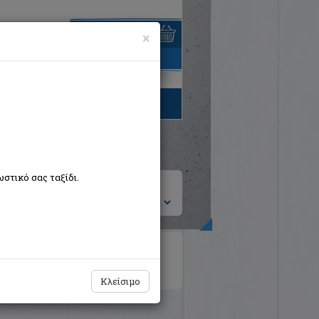
×
είναι άδειο
τηγορίες βιβλίων
στικό σας ταξίδι.
ση ανά:
Θέατρο
Ιστορία της Τέχνης
Κλείσιμο