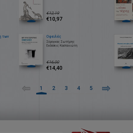
€12,19
€10,97
η των
Οφειλές
Σόρογκας Σωτήρης
Εκδόσεις Καστανιώτη
€16,00
€14,40
1
2
3
4
5