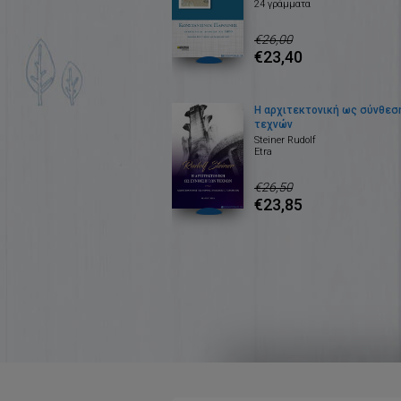
24 γράμματα
€26,00
€23,40
Η αρχιτεκτονική ως σύνθεσ
τεχνών
Steiner Rudolf
Etra
€26,50
€23,85