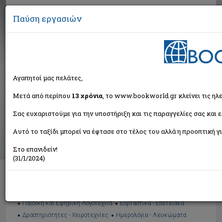
Παύση εργασιών
Αναζήτηση
Αγαπητοί μας πελάτες,
Βιβλία στην κατηγορία
Μετά από περίπου
13 χρόνια
, το www.bookworld.gr κλείνει τις ηλ
Σας ευχαριστούμε για την υποστήριξη και τις παραγγελίες σας και 
Παιδικά - Εφηβικά
Αυτό το ταξίδι μπορεί να έφτασε στο τέλος του αλλά η προοπτική γι
Ταξινόμηση ανά:
Στο επανιδείν!
(31/1/2024)
Διαθέσιμες υποκατηγορίες
Παραμύθια
Προσχολικής Ηλικίας
Παιδική και Εφηβική Λογοτεχνία
Εορταστικά - Επετειακά
Δραστηριότητες - Χειροτεχνίες
Ημερολόγια - Λευκώματα