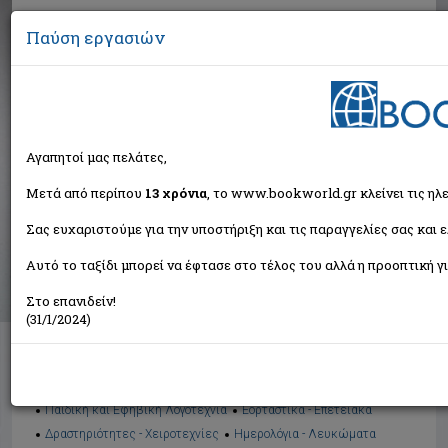
Παύση εργασιών
Αναζήτηση
Αγαπητοί μας πελάτες,
Βιβλία στην κατηγορία
Μετά από περίπου
13 χρόνια
, το www.bookworld.gr κλείνει τις ηλ
Σας ευχαριστούμε για την υποστήριξη και τις παραγγελίες σας και 
Παιδικά - Εφηβικά
Αυτό το ταξίδι μπορεί να έφτασε στο τέλος του αλλά η προοπτική γι
Ταξινόμηση ανά:
Στο επανιδείν!
(31/1/2024)
Διαθέσιμες υποκατηγορίες
Παραμύθια
Προσχολικής Ηλικίας
Παιδική και Εφηβική Λογοτεχνία
Εορταστικά - Επετειακά
Δραστηριότητες - Χειροτεχνίες
Ημερολόγια - Λευκώματα