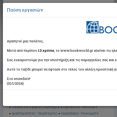
Παύση εργασιών
Αναζήτηση
Αγαπητοί μας πελάτες,
Βιβλία στην κατηγορία
Μετά από περίπου
13 χρόνια
, το www.bookworld.gr κλείνει τις ηλ
Σας ευχαριστούμε για την υποστήριξη και τις παραγγελίες σας και 
Παιδικά - Εφηβικά
Αυτό το ταξίδι μπορεί να έφτασε στο τέλος του αλλά η προοπτική γι
Ταξινόμηση ανά:
Στο επανιδείν!
(31/1/2024)
Διαθέσιμες υποκατηγορίες
Παραμύθια
Προσχολικής Ηλικίας
Παιδική και Εφηβική Λογοτεχνία
Εορταστικά - Επετειακά
Δραστηριότητες - Χειροτεχνίες
Ημερολόγια - Λευκώματα