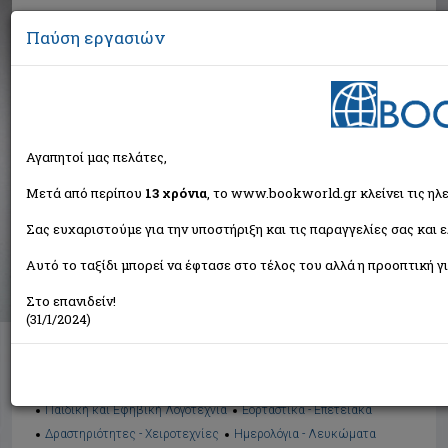
Παύση εργασιών
Αναζήτηση
Αγαπητοί μας πελάτες,
Βιβλία στην κατηγορία
Μετά από περίπου
13 χρόνια
, το www.bookworld.gr κλείνει τις ηλ
Σας ευχαριστούμε για την υποστήριξη και τις παραγγελίες σας και 
Παιδικά - Εφηβικά
Αυτό το ταξίδι μπορεί να έφτασε στο τέλος του αλλά η προοπτική γι
Ταξινόμηση ανά:
Στο επανιδείν!
(31/1/2024)
Διαθέσιμες υποκατηγορίες
Παραμύθια
Προσχολικής Ηλικίας
Παιδική και Εφηβική Λογοτεχνία
Εορταστικά - Επετειακά
Δραστηριότητες - Χειροτεχνίες
Ημερολόγια - Λευκώματα