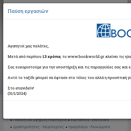
Παύση εργασιών
Αναζήτηση
Αγαπητοί μας πελάτες,
Βιβλία στην κατηγορία
Μετά από περίπου
13 χρόνια
, το www.bookworld.gr κλείνει τις ηλ
Σας ευχαριστούμε για την υποστήριξη και τις παραγγελίες σας και 
Παιδικά - Εφηβικά
Αυτό το ταξίδι μπορεί να έφτασε στο τέλος του αλλά η προοπτική γι
Ταξινόμηση ανά:
Στο επανιδείν!
(31/1/2024)
Διαθέσιμες υποκατηγορίες
Παραμύθια
Προσχολικής Ηλικίας
Παιδική και Εφηβική Λογοτεχνία
Εορταστικά - Επετειακά
Δραστηριότητες - Χειροτεχνίες
Ημερολόγια - Λευκώματα